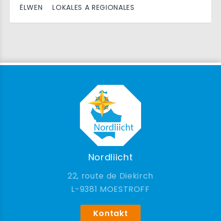
ËLWEN
LOKALES A REGIONALES
Nordliicht
22, route de Diekirch
9381 MOESTROFF
Kontakt