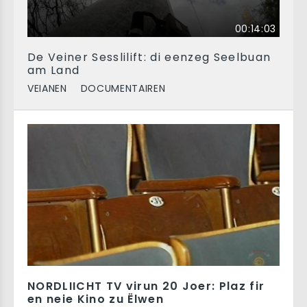
00:14:03
De Veiner Sesslilift: di eenzeg Seelbuan
am Land
VEIANEN
DOCUMENTAIREN
NORDLIICHT TV virun 20 Joer: Plaz fir
en neie Kino zu Ëlwen