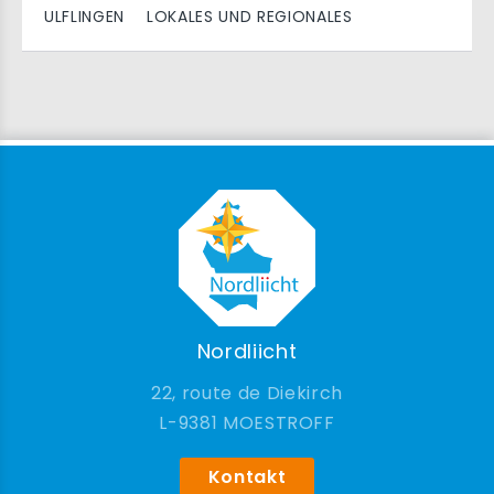
ULFLINGEN
LOKALES UND REGIONALES
Nordliicht
22, route de Diekirch
9381 MOESTROFF
Kontakt