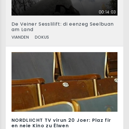
00:14:03
De Veiner Sesslilift: di eenzeg Seelbuan
am Land
VIANDEN
DOKUS
NORDLIICHT TV virun 20 Joer: Plaz fir
en neie Kino zu Ëlwen