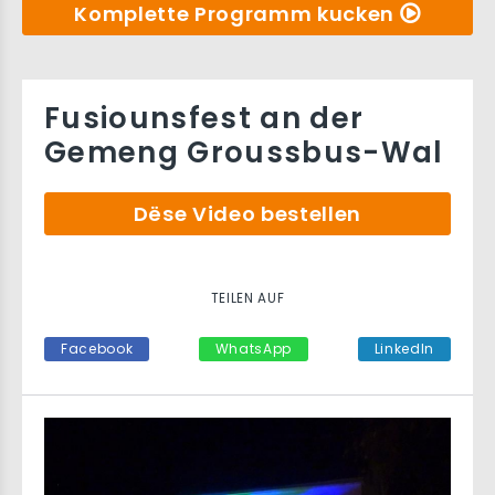
Komplette Programm kucken
Fusiounsfest an der
Gemeng Groussbus-Wal
Dëse Video bestellen
TEILEN AUF
Facebook
WhatsApp
LinkedIn