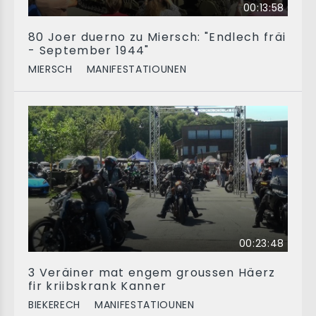
00:13:58
80 Joer duerno zu Miersch: "Endlech fräi
- September 1944"
MIERSCH
MANIFESTATIOUNEN
00:23:48
3 Veräiner mat engem groussen Häerz
fir kriibskrank Kanner
BIEKERECH
MANIFESTATIOUNEN