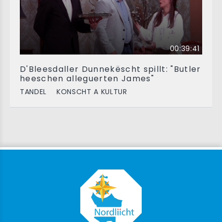
00:39:41
D'Bleesdaller Dunnekëscht spillt: "Butler
heeschen alleguerten James"
TANDEL
KONSCHT A KULTUR