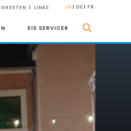
LU
DE
FR
EGKEETEN
LINKS
EN
EIS SERVICER