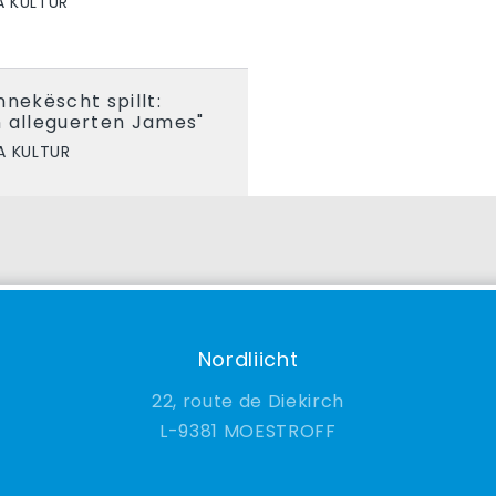
 KULTUR
nnekëscht spillt:
n alleguerten James"
A KULTUR
Nordliicht
22, route de Diekirch
9381 MOESTROFF