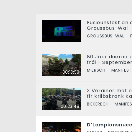
Fusiounsfest an
Groussbus-Wal
GROUSSBUS-WAL
80 Joer duerno z
fräi - September
MIERSCH
MANIFES
00:13:58
3 Veräiner mat 
fir kriibskrank K
BIEKERECH
MANIFE
00:23:48
D'Lampionsnuec