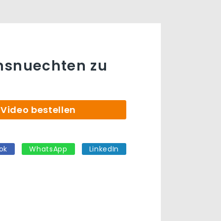
nsnuechten zu
Video bestellen
ok
WhatsApp
LinkedIn