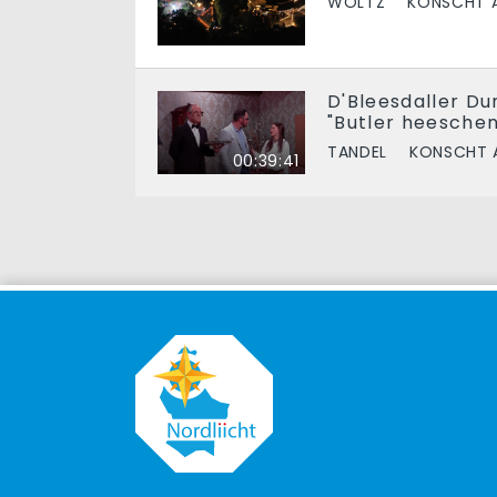
WOLTZ
KONSCHT A
D'Bleesdaller Du
"Butler heesche
TANDEL
KONSCHT 
00:39:41