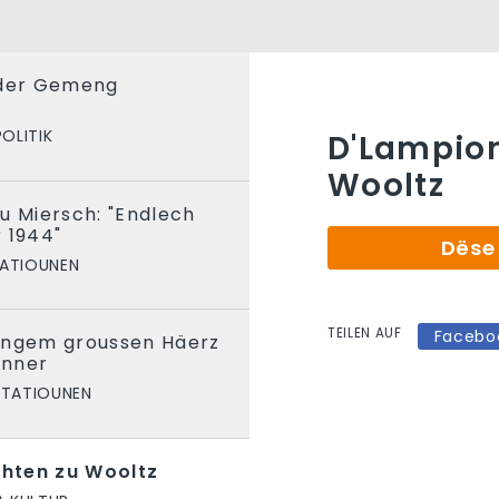
 der Gemeng
POLITIK
D'Lampio
Wooltz
u Miersch: "Endlech
 1944"
Dëse 
TATIOUNEN
TEILEN AUF
Facebo
engem groussen Häerz
anner
STATIOUNEN
hten zu Wooltz