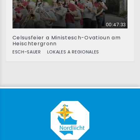
00:47:33
Celsusfeier a Ministesch-Ovatioun am
Heischtergronn
ESCH-SAUER
LOKALES A REGIONALES