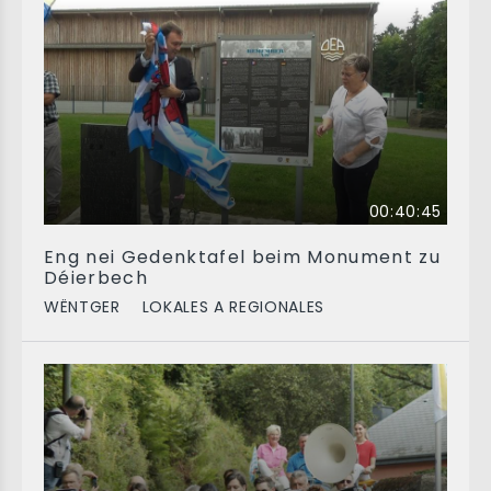
00:40:45
Eng nei Gedenktafel beim Monument zu
Déierbech
WËNTGER
LOKALES A REGIONALES