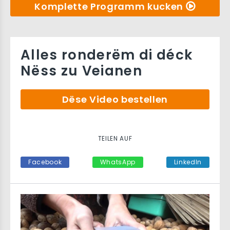
Komplette Programm kucken
Alles ronderëm di déck
Nëss zu Veianen
Dëse Video bestellen
TEILEN AUF
Facebook
WhatsApp
LinkedIn