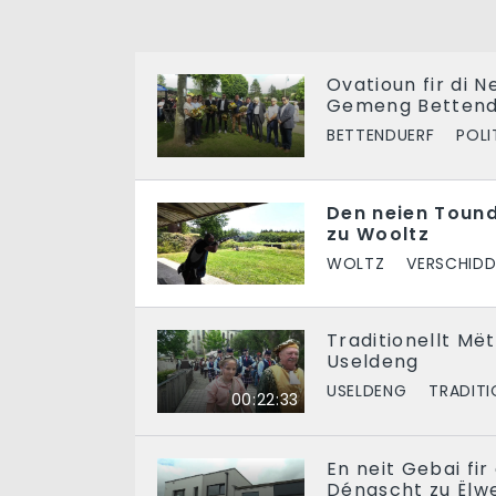
Ovatioun fir di N
Gemeng Bettend
BETTENDUERF
POLI
Den neien Toun
zu Wooltz
WOLTZ
VERSCHIDD
Traditionellt Mët
Useldeng
USELDENG
TRADIT
00:22:33
En neit Gebai fi
Déngscht zu Ëlw