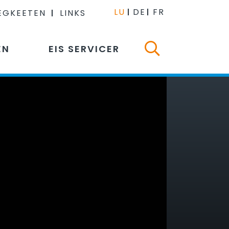
LU
DE
FR
EGKEETEN
LINKS
EN
EIS SERVICER