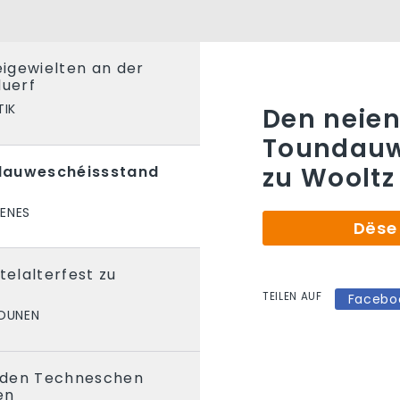
eigewielten an der
uerf
TIK
Den neie
Toundauw
zu Wooltz
dauweschéissstand
ENES
Dëse 
telalterfest zu
TEILEN AUF
Facebo
IOUNEN
r den Techneschen
en