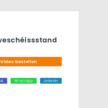
n
eschéissstand
Video bestellen
ok
WhatsApp
LinkedIn