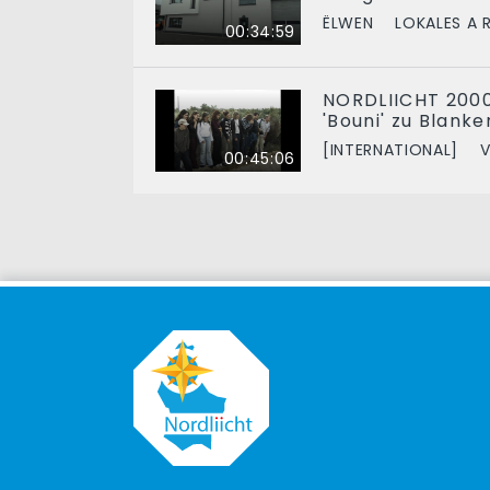
ËLWEN
LOKALES A 
00:34:59
NORDLIICHT 2000
'Bouni' zu Blank
[INTERNATIONAL]
V
00:45:06