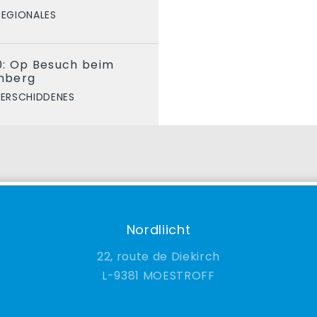
REGIONALES
: Op Besuch beim
enberg
ERSCHIDDENES
Nordliicht
22, route de Diekirch
9381 MOESTROFF