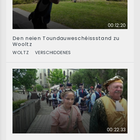
00:12:20
Den neien Toundauweschéissstand zu
Wooltz
WOLTZ
VERSCHIDDENES
00:22:33