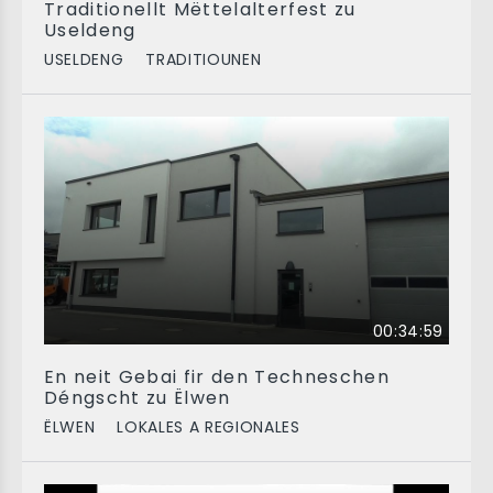
Traditionellt Mëttelalterfest zu
Useldeng
USELDENG
TRADITIOUNEN
00:34:59
En neit Gebai fir den Techneschen
Déngscht zu Ëlwen
ËLWEN
LOKALES A REGIONALES