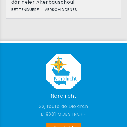
där neier Akerbauschoul
BETTENDUERF
VERSCHIDDENES
Nordliicht
22, route de Diekirch
9381 MOESTROFF