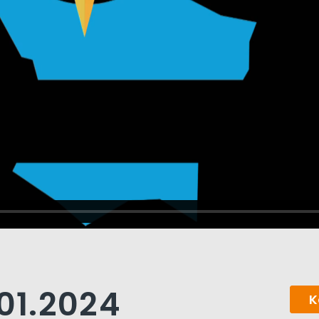
.01.2024
K