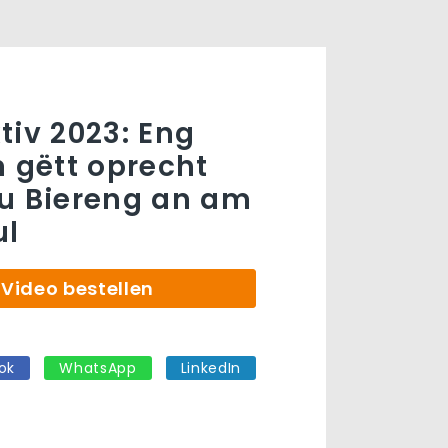
tiv 2023: Eng
n gëtt oprecht
u Biereng an am
ul
Video bestellen
ok
WhatsApp
LinkedIn