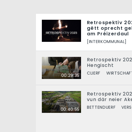
Retrospektiv 20
gëtt oprecht ge
am Préizerdaul
[INTERKOMMUNAL]
Retrospektiv 20
Hengischt
CLIERF
WIRTSCHAF
00:29:35
Retrospektiv 2023
vun där neier A
BETTENDUERF
VERS
00:40:55