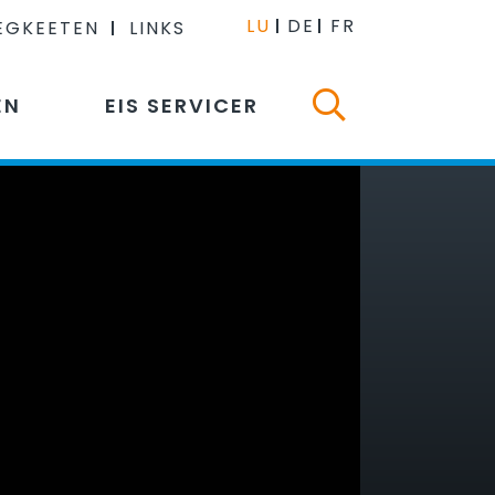
LU
DE
FR
EGKEETEN
LINKS
EN
EIS SERVICER