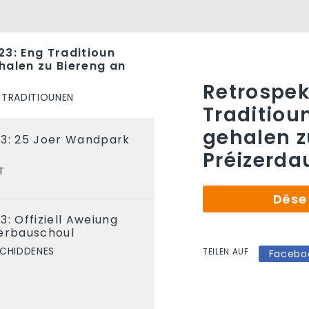
23: Eng Traditioun
halen zu Biereng an
Retrospek
TRADITIOUNEN
Traditiou
gehalen z
23: 25 Joer Wandpark
Préizerda
T
Dëse 
: Offiziell Aweiung
kerbauschoul
CHIDDENES
TEILEN AUF
Facebo