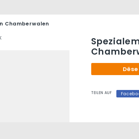
un Chamberwalen
K
Spezialem
Chamberw
Dëse 
TEILEN AUF
Facebo