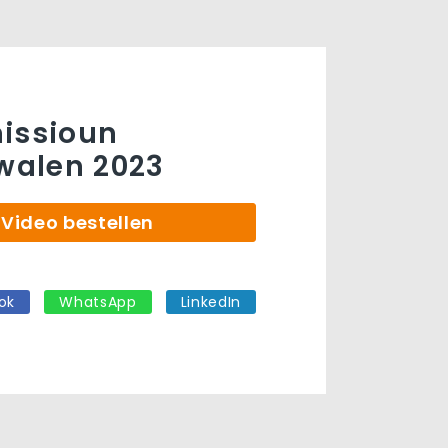
issioun
alen 2023
Video bestellen
ok
WhatsApp
LinkedIn