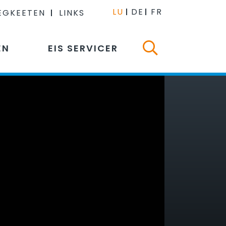
LU
DE
FR
EGKEETEN
LINKS
EN
EIS SERVICER