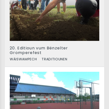
20. Editioun vum Bënzelter
Gromperefest
WÄISWAMPECH
TRADITIOUNEN