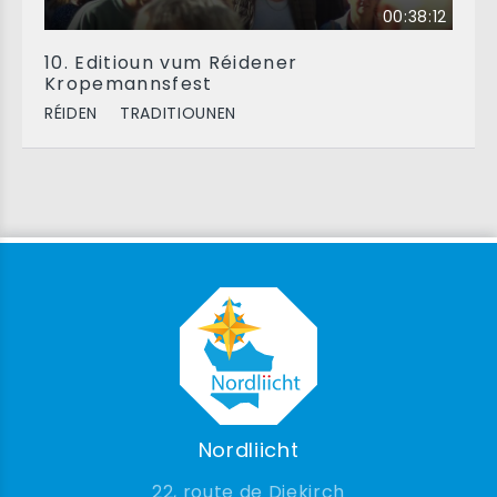
00:38:12
10. Editioun vum Réidener
Kropemannsfest
RÉIDEN
TRADITIOUNEN
Nordliicht
22, route de Diekirch