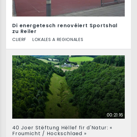
Di energetesch renovéiert Sportshal
zu Reiler
CLIERF
LOKALES A REGIONALES
00:21:16
40 Joer Stëftung Hëllef fir d'Natur: «
Froumicht / Hockschlaed »