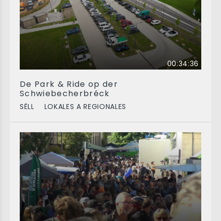
00:34:36
De Park & Ride op der
Schwiebecherbréck
SËLL
LOKALES A REGIONALES