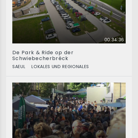
00:34:36
De Park & Ride op der
Schwiebecherbréck
SAEUL
LOKALES UND REGIONALES