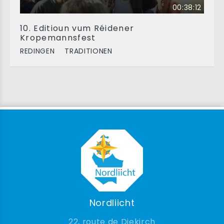
00:38:12
10. Editioun vum Réidener
Kropemannsfest
REDINGEN
TRADITIONEN
Nordliicht
22, route de Diekirch