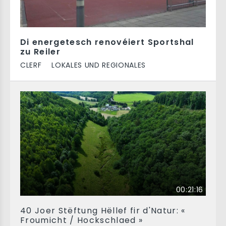
Di energetesch renovéiert Sportshal
zu Reiler
CLERF
LOKALES UND REGIONALES
00:21:16
40 Joer Stëftung Hëllef fir d'Natur: «
Froumicht / Hockschlaed »