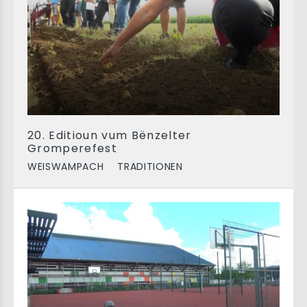
20. Editioun vum Bënzelter
Gromperefest
WEISWAMPACH
TRADITIONEN