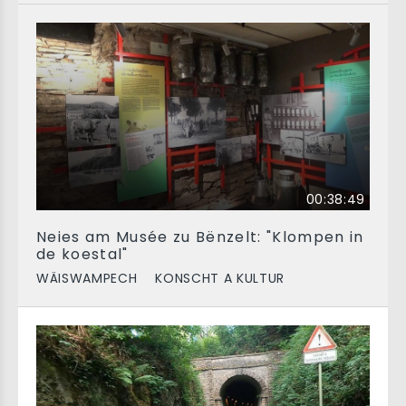
00:38:49
Neies am Musée zu Bënzelt: "Klompen in
de koestal"
WÄISWAMPECH
KONSCHT A KULTUR