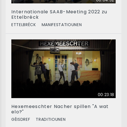
00:04:52
Internationale SAAB-Meeting 2022 zu
Ettelbréck
ETTELBRÉCK
MANIFESTATIOUNEN
00:23:18
Hexemeeschter Nacher spillen "A wat
elo?"
GÉISDREF
TRADITIOUNEN