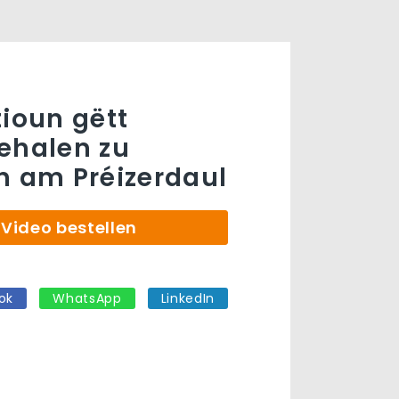
tioun gëtt
ehalen zu
n am Préizerdaul
Video bestellen
ok
WhatsApp
LinkedIn