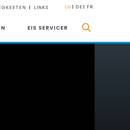
LU
DE
FR
EGKEETEN
LINKS
EN
EIS SERVICER