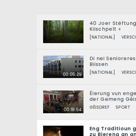
40 Joer Stëftung 
Kiischpelt »
[NATIONAL]
VERSC
Di nei Seniorere
Biissen
[NATIONAL]
VERSC
00:05:29
Éierung vun eng
der Gemeng Géi
GÉISDREF
SPORT
00:18:54
Eng Traditioun 
zu Biereng an a