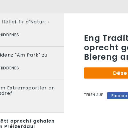
Hëllef fir d'Natur: «
HIDDENES
Eng Tradi
oprecht g
Biereng a
sidenz "Am Park" zu
HIDDENES
Dëse 
em Extremsportler an
sdref
TEILEN AUF
Facebo
gëtt oprecht gehalen
m Préizerdaul