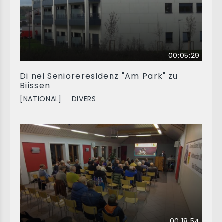
00:05:29
Di nei Senioreresidenz "Am Park" zu
Biissen
[NATIONAL]
DIVERS
00:18:54