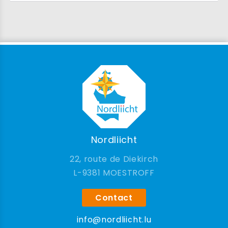
Nordliicht
22, route de Diekirch
9381 MOESTROFF
Contact
info@nordliicht.lu