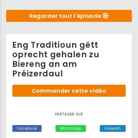
Regarder tout l'épisode
Eng Traditioun gëtt
oprecht gehalen zu
Biereng an am
Préizerdaul
Commander cette vidéo
PARTAGER SUR
Facebook
WhatsApp
LinkedIn