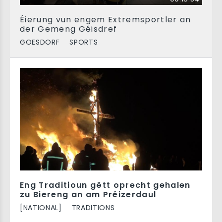
Éierung vun engem Extremsportler an
der Gemeng Géisdref
GOESDORF
SPORTS
Eng Traditioun gëtt oprecht gehalen
zu Biereng an am Préizerdaul
[NATIONAL]
TRADITIONS