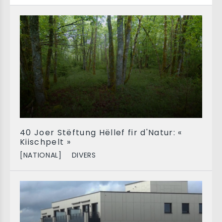
40 Joer Stëftung Hëllef fir d'Natur: «
Kiischpelt »
[NATIONAL]
DIVERS