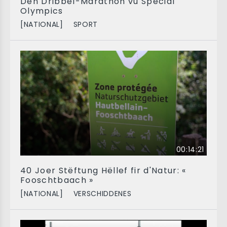
Den Dribbel-Marathon vu Special
Olympics
[NATIONAL]
SPORT
00:14:21
40 Joer Stëftung Hëllef fir d'Natur: «
Fooschtbaach »
[NATIONAL]
VERSCHIDDENES