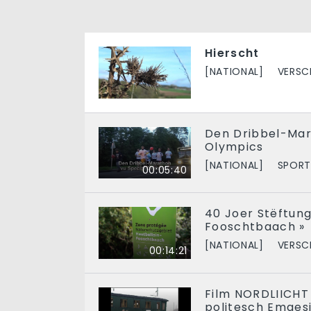
Hierscht
[NATIONAL]
VERSC
Den Dribbel-Mar
Olympics
[NATIONAL]
SPOR
00:05:40
40 Joer Stëftung 
Fooschtbaach »
[NATIONAL]
VERSC
00:14:21
Film NORDLIICHT 
politesch Emgesi