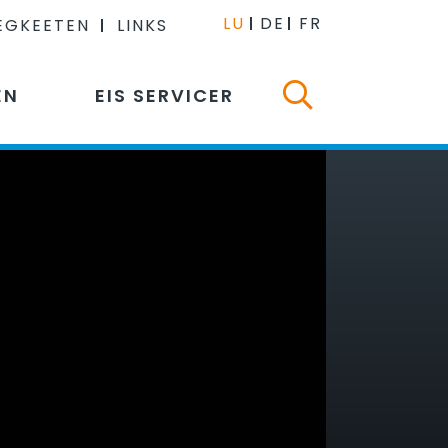
LU
DE
FR
EGKEETEN
LINKS
EN
EIS SERVICER