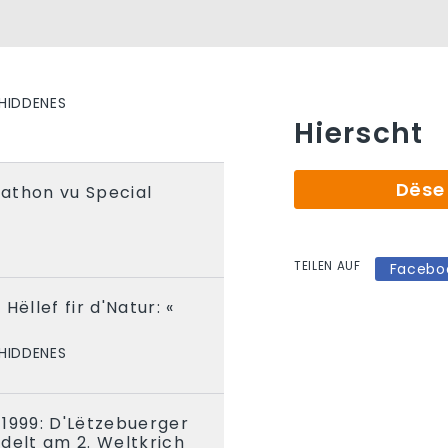
HIDDENES
Hierscht
Dëse 
athon vu Special
T
TEILEN AUF
Facebo
Hëllef fir d'Natur: «
HIDDENES
1999: D'Lëtzebuerger
delt am 2. Weltkrich