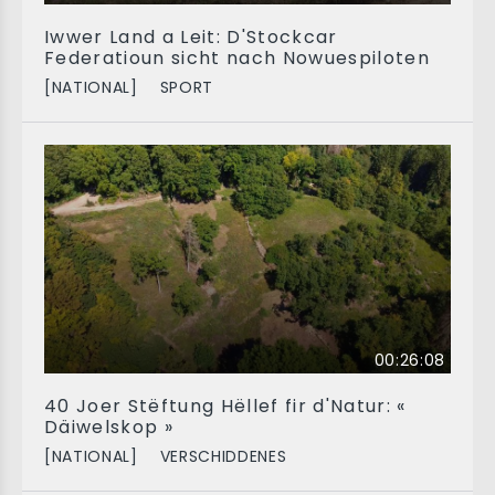
Iwwer Land a Leit: D'Stockcar
Federatioun sicht nach Nowuespiloten
[NATIONAL]
SPORT
00:26:08
40 Joer Stëftung Hëllef fir d'Natur: «
Däiwelskop »
[NATIONAL]
VERSCHIDDENES