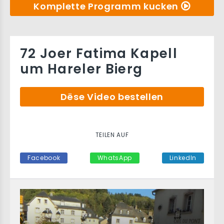
Komplette Programm kucken
72 Joer Fatima Kapell
um Hareler Bierg
Dëse Video bestellen
TEILEN AUF
Facebook
WhatsApp
LinkedIn