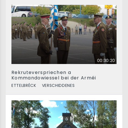
00:30:20
Rekruteverspriechen a
Kommandowiessel bei der Arméi
ETTELBRÉCK
VERSCHIDDENES