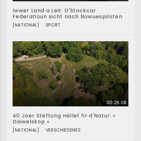
Iwwer Land a Leit: D'Stockcar
Federatioun sicht nach Nowuespiloten
[NATIONAL]
SPORT
00:26:08
40 Joer Stëftung Hëllef fir d'Natur: «
Däiwelskop »
[NATIONAL]
VERSCHIEDENES