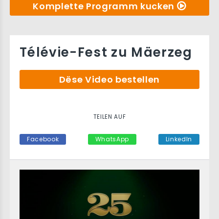
Komplette Programm kucken
Télévie-Fest zu Mäerzeg
Dëse Video bestellen
TEILEN AUF
Facebook
WhatsApp
LinkedIn