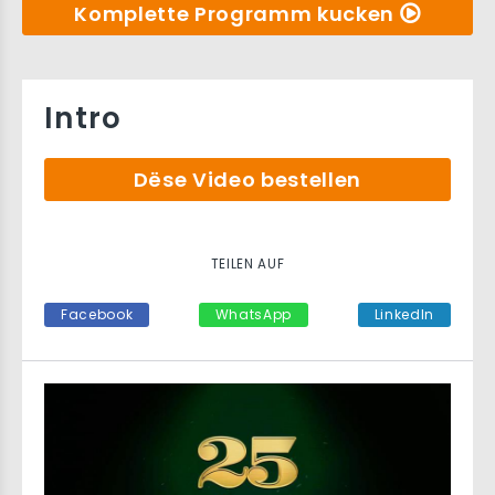
Komplette Programm kucken
Intro
Dëse Video bestellen
TEILEN AUF
Facebook
WhatsApp
LinkedIn