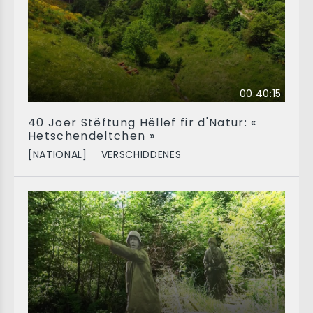
00:40:15
40 Joer Stëftung Hëllef fir d'Natur: «
Hetschendeltchen »
[NATIONAL]
VERSCHIDDENES