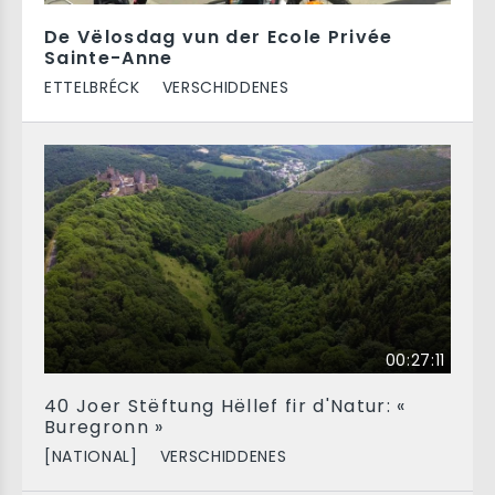
De Vëlosdag vun der Ecole Privée
Sainte-Anne
ETTELBRÉCK
VERSCHIDDENES
00:27:11
40 Joer Stëftung Hëllef fir d'Natur: «
Buregronn »
[NATIONAL]
VERSCHIDDENES