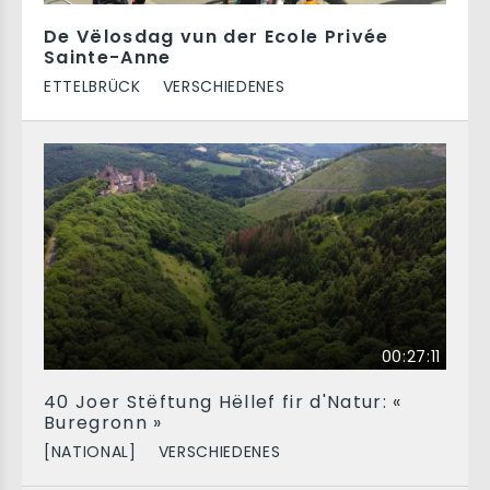
De Vëlosdag vun der Ecole Privée
Sainte-Anne
ETTELBRÜCK
VERSCHIEDENES
00:27:11
40 Joer Stëftung Hëllef fir d'Natur: «
Buregronn »
[NATIONAL]
VERSCHIEDENES