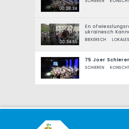
SCHIEREN
KONSCHT
00:28:34
En ofwiesslungsr
ukrainesch Kann
BIEKERECH
LOKALES
00:34:55
75 Joer Schiere
SCHIEREN
KONSCHT