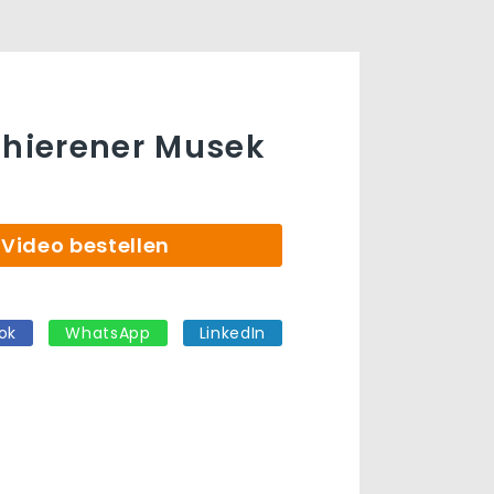
chierener Musek
Video bestellen
ok
WhatsApp
LinkedIn