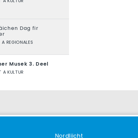
 A KULTUR
äichen Dag fir
er
 A REGIONALES
ner Musek 3. Deel
 A KULTUR
Nordliicht