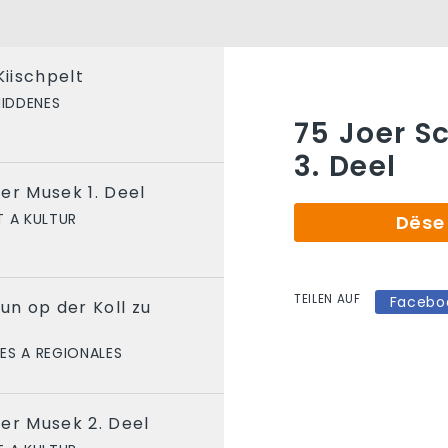
iischpelt
IDDENES
75 Joer S
3. Deel
er Musek 1. Deel
 A KULTUR
Dëse 
TEILEN AUF
Facebo
un op der Koll zu
ES A REGIONALES
er Musek 2. Deel