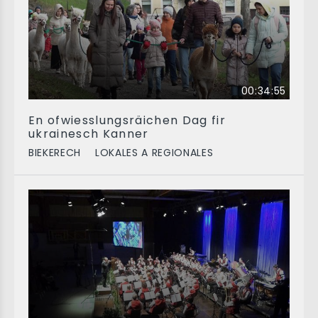
00:34:55
En ofwiesslungsräichen Dag fir
ukrainesch Kanner
BIEKERECH
LOKALES A REGIONALES