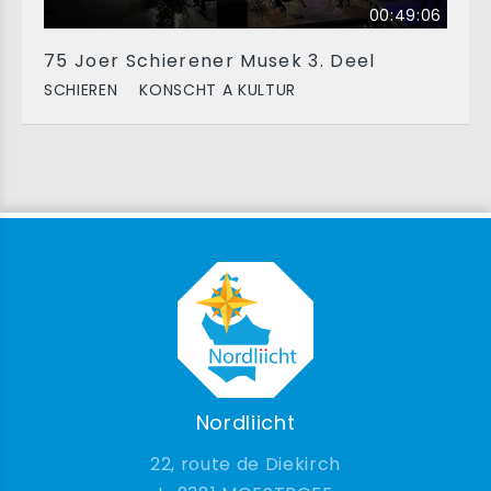
00:49:06
75 Joer Schierener Musek 3. Deel
SCHIEREN
KONSCHT A KULTUR
Nordliicht
22, route de Diekirch