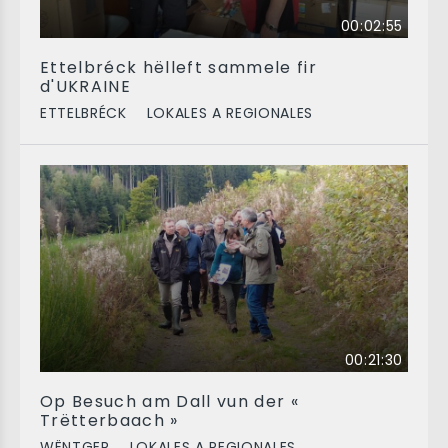
00:02:55
Ettelbréck hëlleft sammele fir
d'UKRAINE
ETTELBRÉCK
LOKALES A REGIONALES
00:21:30
Op Besuch am Dall vun der «
Trëtterbaach »
WËNTGER
LOKALES A REGIONALES