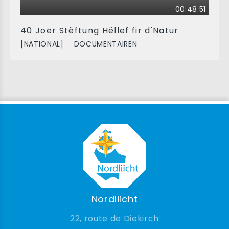
00:48:51
40 Joer Stëftung Hëllef fir d'Natur
[NATIONAL]
DOCUMENTAIREN
Nordliicht
22, route de Diekirch