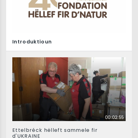
Introduktioun
00:02:55
Ettelbréck hëlleft sammele fir
d'UKRAINE