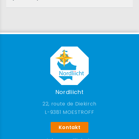
Nordliicht
22, route de Diekirch
9381 MOESTROFF
Kontakt