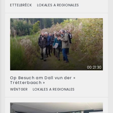
ETTELBRÉCK
LOKALES A REGIONALES
00:21:30
Op Besuch am Dall vun der «
Trëtterbaach »
WËNTGER
LOKALES A REGIONALES