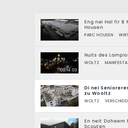
Eng nei Hal fir B
Housen
PARC HOUSEN
WIR
Nuits des Lampio
WOLTZ
MANIFESTA
00:14:03
Di nei Seniorere
zu Wooltz
WOLTZ
VERSCHIDD
En neit Doheem f
Scouten