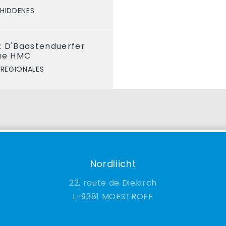
HIDDENES
: D'Baastenduerfer
gue HMC
 REGIONALES
Nordliicht
22, route de Diekirch
9381 MOESTROFF