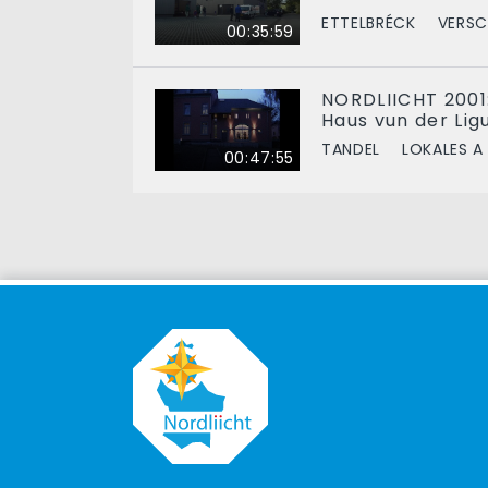
ETTELBRÉCK
VERSC
00:35:59
NORDLIICHT 2001
Haus vun der Li
TANDEL
LOKALES A
00:47:55