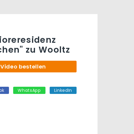
nioreresidenz
chen" zu Wooltz
Video bestellen
ok
WhatsApp
LinkedIn