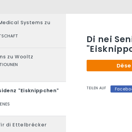
 Medical Systems zu
TSCHAFT
Di nei Se
"Eisknipp
ns zu Wooltz
TIOUNEN
Dëse 
TEILEN AUF
Facebo
sidenz "Eisknippchen"
ENES
ir di Ettelbrécker