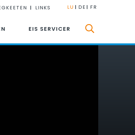
LU
DE
FR
EGKEETEN
LINKS
EN
EIS SERVICER