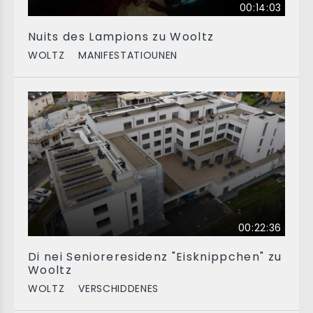
00:14:03
Nuits des Lampions zu Wooltz
WOLTZ
MANIFESTATIOUNEN
00:22:36
Di nei Senioreresidenz "Eisknippchen" zu
Wooltz
WOLTZ
VERSCHIDDENES