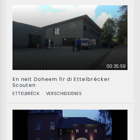
00:35:59
En neit Doheem fir di Ettelbrécker
Scouten
ETTELBRÉCK
VERSCHIDDENES