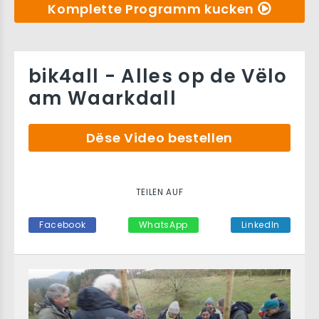
Komplette Programm kucken
bik4all - Alles op de Vëlo
am Waarkdall
Dëse Video bestellen
TEILEN AUF
Facebook
WhatsApp
LinkedIn