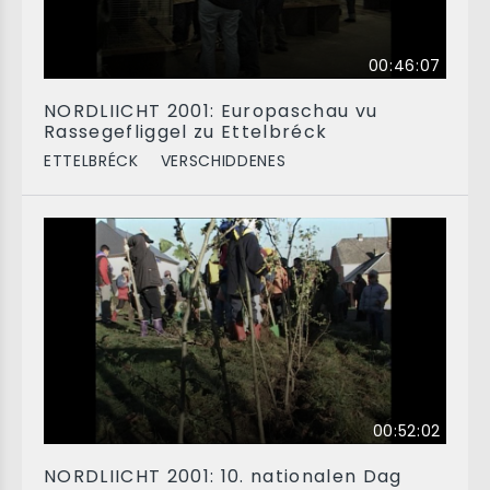
00:46:07
NORDLIICHT 2001: Europaschau vu
Rassegefliggel zu Ettelbréck
ETTELBRÉCK
VERSCHIDDENES
00:52:02
NORDLIICHT 2001: 10. nationalen Dag