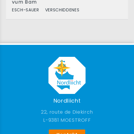
vum Bam
ESCH-SAUER
VERSCHIDDENES
Nordliicht
22, route de Diekirch
9381 MOESTROFF