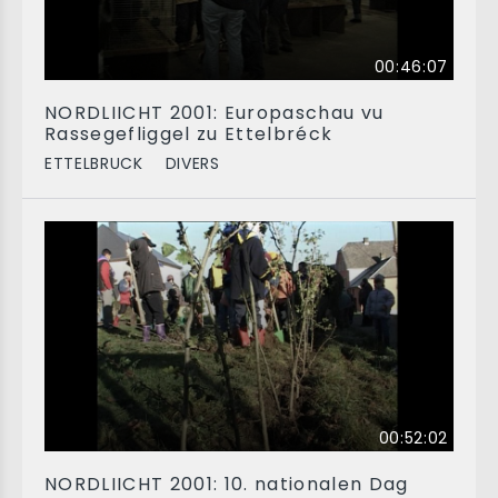
00:46:07
NORDLIICHT 2001: Europaschau vu
Rassegefliggel zu Ettelbréck
ETTELBRUCK
DIVERS
00:52:02
NORDLIICHT 2001: 10. nationalen Dag