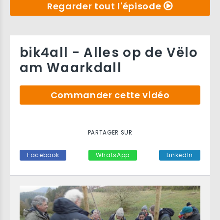
Regarder tout l'épisode
bik4all - Alles op de Vëlo
am Waarkdall
Commander cette vidéo
PARTAGER SUR
Facebook
WhatsApp
LinkedIn