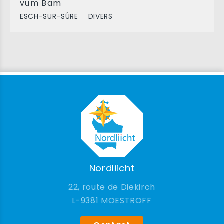
vum Bam
ESCH-SUR-SÛRE
DIVERS
Nordliicht
22, route de Diekirch
9381 MOESTROFF