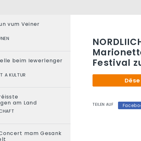
oun vum Veiner
UNEN
NORDLIICH
Marionet
Festival 
elle beim Iewerlenger
T A KULTUR
Dëse 
réisste
agen am Land
TEILEN AUF
Facebo
CHAFT
e Concert mam Gesank
lt