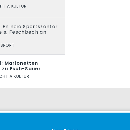
HT A KULTUR
 En neie Sportszenter
els, Fëschbech an
SPORT
: Marionetten-
l zu Esch-Sauer
CHT A KULTUR