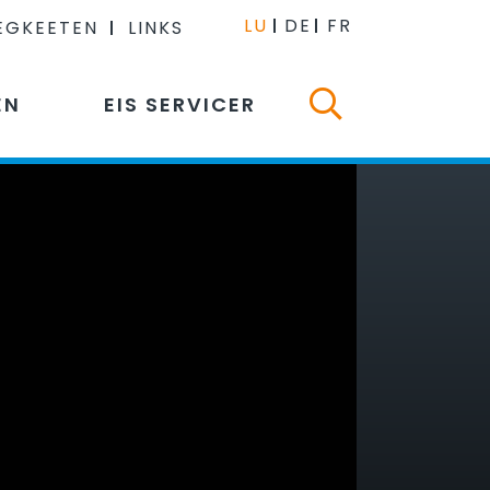
LU
DE
FR
EGKEETEN
LINKS
EN
EIS SERVICER