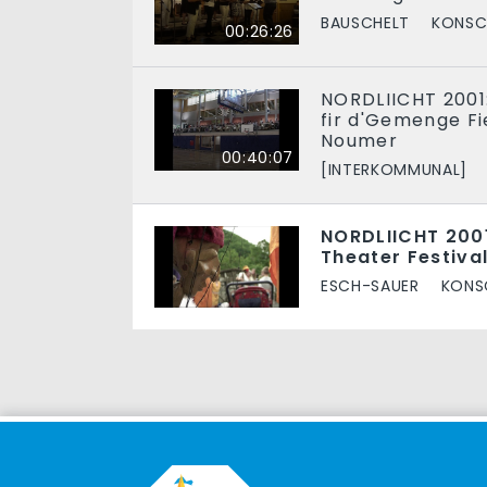
BAUSCHELT
KONSC
00:26:26
NORDLIICHT 2001:
fir d'Gemenge Fi
Noumer
00:40:07
[INTERKOMMUNAL]
NORDLIICHT 2001
Theater Festiva
ESCH-SAUER
KONS