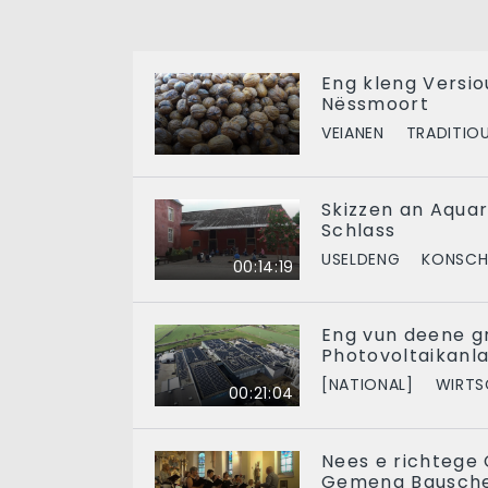
Eng kleng Versi
Nëssmoort
VEIANEN
TRADITIO
Skizzen an Aquar
Schlass
USELDENG
KONSCH
00:14:19
Eng vun deene g
Photovoltaikanl
[NATIONAL]
WIRTS
00:21:04
Nees e richteg
Gemeng Bausche