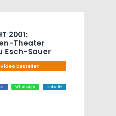
T 2001:
ten-Theater
zu Esch-Sauer
Video bestellen
ok
WhatsApp
LinkedIn