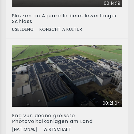
00:14:19
Skizzen an Aquarelle beim Iewerlenger
Schlass
USELDENG
KONSCHT A KULTUR
00:21:04
Eng vun deene gréisste
Photovoltaikanlagen am Land
[NATIONAL]
WIRTSCHAFT