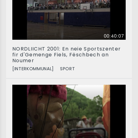
00:40:07
NORDLIICHT 2001: En neie Sportszenter
fir d'Gemenge Fiels, Fëschbech an
Noumer
[INTERKOMMUNAL]
SPORT