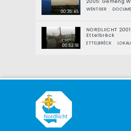
2005: Gemeng W
WËNTGER
DOCUME
00:35:45
NORDLIICHT 2001:
Ettelbréck
ETTELBRÉCK
LOKAL
00:52:18