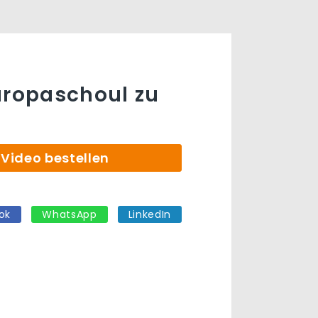
uropaschoul zu
Video bestellen
ok
WhatsApp
LinkedIn