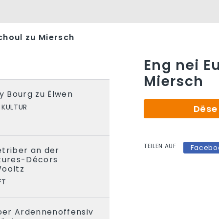
choul zu Miersch
Eng nei E
Miersch
ny Bourg zu Ëlwen
 KULTUR
Dëse 
TEILEN AUF
Facebo
triber an der
ntures-Décors
Wooltz
FT
Joer Ardennenoffensiv