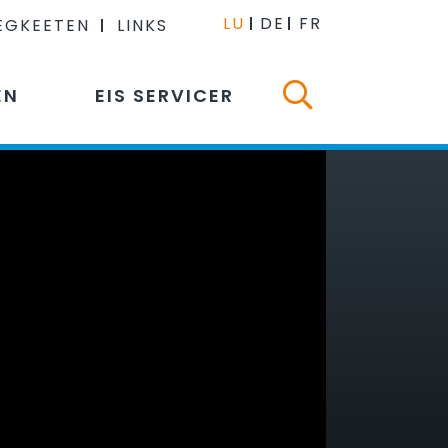
LU
DE
FR
EGKEETEN
LINKS
EN
EIS SERVICER