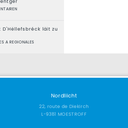
ëntger
NTAIREN
 D'Hëllefsbréck läit zu
ES A REGIONALES
Nordliicht
22, route de Diekirch
9381 MOESTROFF