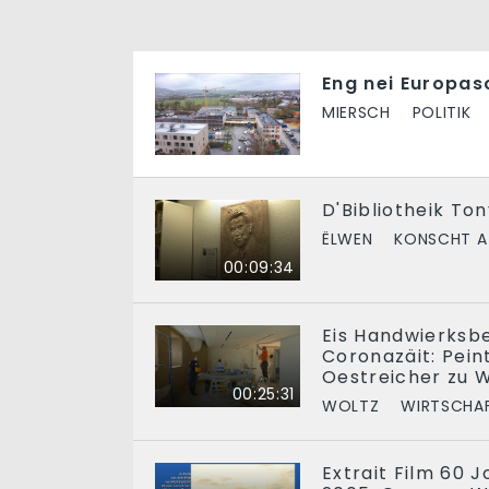
Eng nei Europas
MIERSCH
POLITIK
D'Bibliotheik To
ËLWEN
KONSCHT A
00:09:34
Eis Handwierksbe
Coronazäit: Pei
Oestreicher zu 
00:25:31
WOLTZ
WIRTSCHA
Extrait Film 60 