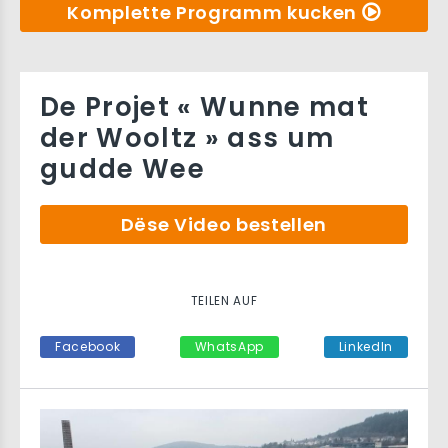
Komplette Programm kucken
De Projet « Wunne mat
der Wooltz » ass um
gudde Wee
Dëse Video bestellen
TEILEN AUF
Facebook
WhatsApp
LinkedIn