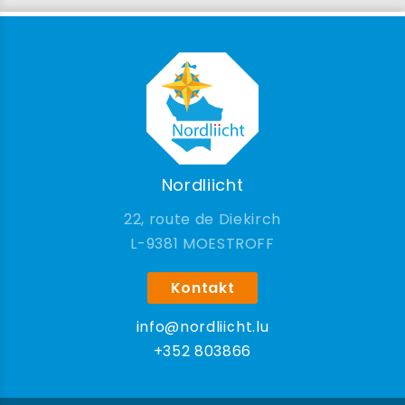
Nordliicht
22, route de Diekirch
9381 MOESTROFF
Kontakt
info@nordliicht.lu
+352 803866