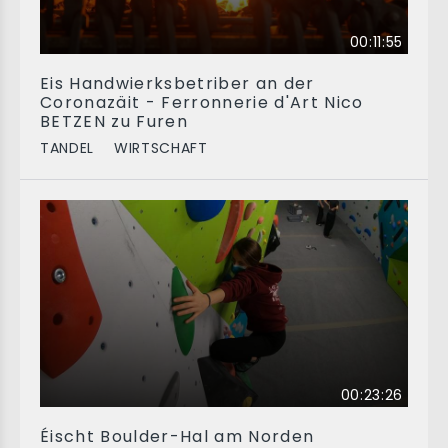
00:11:55
Eis Handwierksbetriber an der
Coronazäit - Ferronnerie d'Art Nico
BETZEN zu Furen
TANDEL
WIRTSCHAFT
00:23:26
Éischt Boulder-Hal am Norden