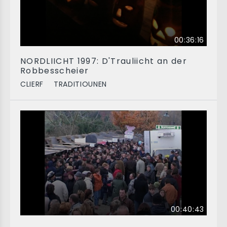
00:36:16
NORDLIICHT 1997: D'Trauliicht an der
Robbesscheier
CLIERF
TRADITIOUNEN
00:40:43