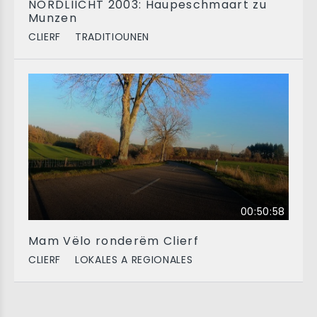
NORDLIICHT 2003: Haupeschmaart zu
Munzen
CLIERF
TRADITIOUNEN
00:50:58
Mam Vëlo ronderëm Clierf
CLIERF
LOKALES A REGIONALES