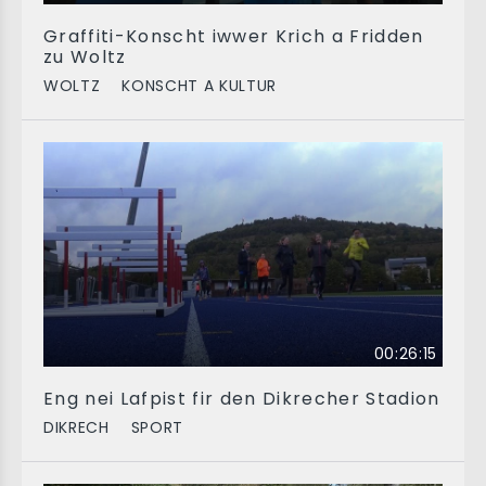
Graffiti-Konscht iwwer Krich a Fridden
zu Woltz
WOLTZ
KONSCHT A KULTUR
00:26:15
Eng nei Lafpist fir den Dikrecher Stadion
DIKRECH
SPORT