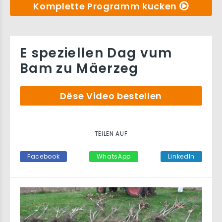
Komplette Programm kucken
E speziellen Dag vum
Bam zu Mäerzeg
Dëse Video bestellen
TEILEN AUF
Facebook
WhatsApp
LinkedIn