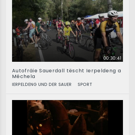
00:30:41
Autofräie Sauerdall tëscht Ierpeldeng a
Méchela
IERPELDENG UND DER SAUER
SPORT