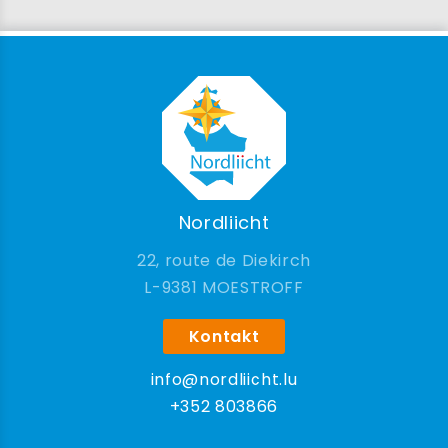
Nordliicht
22, route de Diekirch
9381 MOESTROFF
Kontakt
info@nordliicht.lu
+352 803866