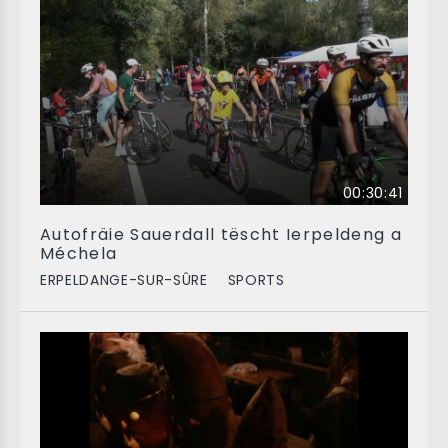
00:30:41
Autofräie Sauerdall tëscht Ierpeldeng a
Méchela
ERPELDANGE-SUR-SÛRE
SPORTS