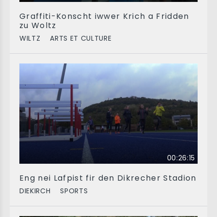
Graffiti-Konscht iwwer Krich a Fridden
zu Woltz
WILTZ
ARTS ET CULTURE
00:26:15
Eng nei Lafpist fir den Dikrecher Stadion
DIEKIRCH
SPORTS