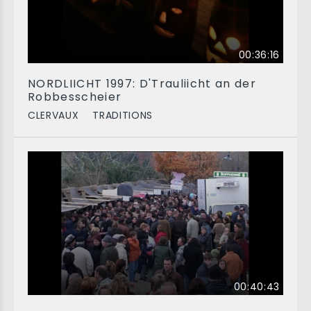
00:36:16
NORDLIICHT 1997: D'Trauliicht an der
Robbesscheier
CLERVAUX
TRADITIONS
00:40:43