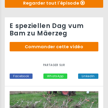
Regarder tout l'épisode
E speziellen Dag vum
Bam zu Mäerzeg
Commander cette vidéo
PARTAGER SUR
Facebook
WhatsApp
LinkedIn