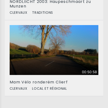
NORDLIICHT 2003: Haupeschmaart zu
Munzen
CLERVAUX
TRADITIONS
00:50:58
Mam Vëlo ronderëm Clierf
CLERVAUX
LOCAL ET RÉGIONAL