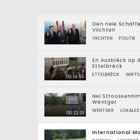
Den neie Schäff
Viichten
VIICHTEN
POLITIK
En Ausbléck op d
Ettelbréck
ETTELBRÉCK
WIRT
00:14:55
Nei Stroossenn
Wëntger
WËNTGER
LOKALES
00:22:01
International M