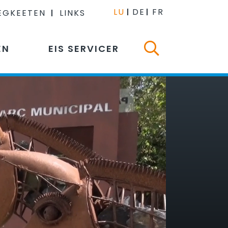
LU
DE
FR
EGKEETEN
LINKS
EN
EIS SERVICER