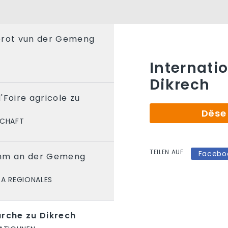
erot vun der Gemeng
Internati
Dikrech
'Foire agricole zu
Dëse 
SCHAFT
TEILEN AUF
Facebo
imm an der Gemeng
 A REGIONALES
arche zu Dikrech