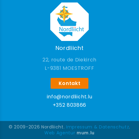
Nordliicht
22, route de Diekirch
9381 MOESTROFF
Kontakt
info@nordliicht.lu
+352 803866
© 2009-2026 Nordliicht.
Impressum & Datenschutz
.
Web Agentur
mum.lu