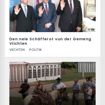
Den neie Schäfferot vun der Gemeng
Viichten
VIICHTEN
POLITIK