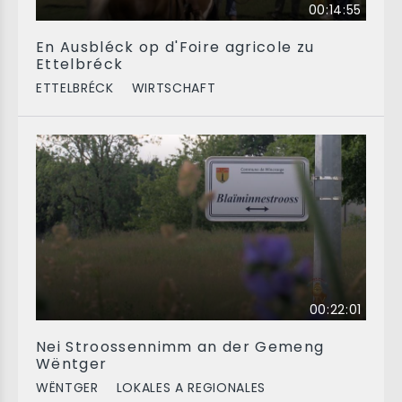
00:14:55
En Ausbléck op d'Foire agricole zu
Ettelbréck
ETTELBRÉCK
WIRTSCHAFT
00:22:01
Nei Stroossennimm an der Gemeng
Wëntger
WËNTGER
LOKALES A REGIONALES