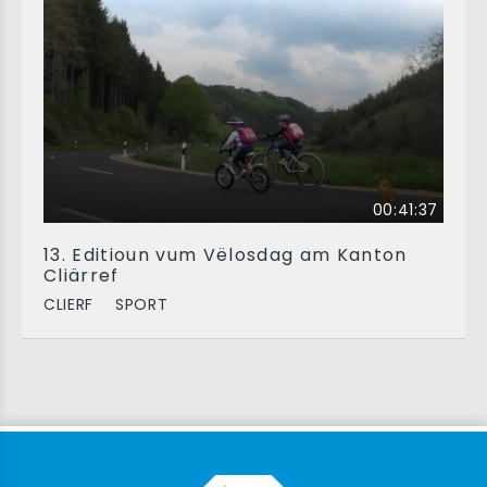
00:41:37
13. Editioun vum Vëlosdag am Kanton
Cliärref
CLIERF
SPORT