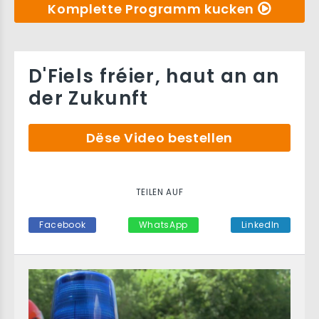
Komplette Programm kucken
D'Fiels fréier, haut an an
der Zukunft
Dëse Video bestellen
TEILEN AUF
Facebook
WhatsApp
LinkedIn