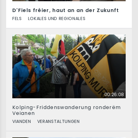
D'Fiels fréier, haut an an der Zukunft
FELS
LOKALES UND REGIONALES
00:26:08
Kolping-Friddenswanderung ronderëm
Veianen
VIANDEN
VERANSTALTUNGEN