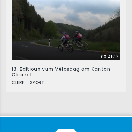
00:41:37
13. Editioun vum Vëlosdag am Kanton
Cliärref
CLERF
SPORT