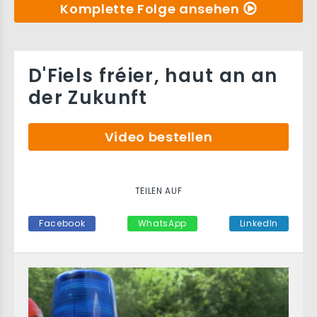
Komplette Folge ansehen
D'Fiels fréier, haut an an
der Zukunft
Video bestellen
TEILEN AUF
Facebook
WhatsApp
LinkedIn