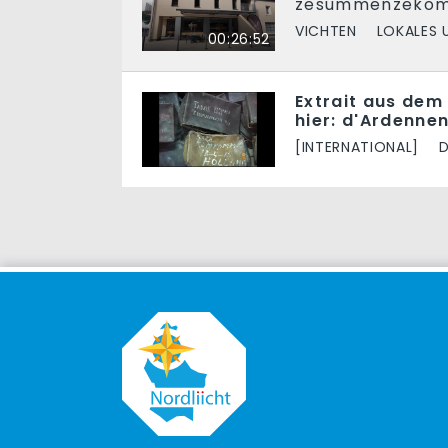
zesummenzekomm
VICHTEN
LOKALES 
00:26:52
Extrait aus dem 
hier: d'Ardenne
[INTERNATIONAL]