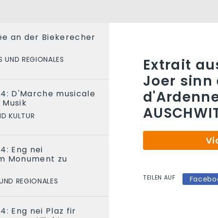
e an der Biekerecher
S UND REGIONALES
Extrait a
Joer sinn 
d'Ardenne
24: D'Marche musicale
 Musik
AUSCHWI
ND KULTUR
Vi
4: Eng nei
im Monument zu
TEILEN AUF
Facebo
 UND REGIONALES
: Eng nei Plaz fir