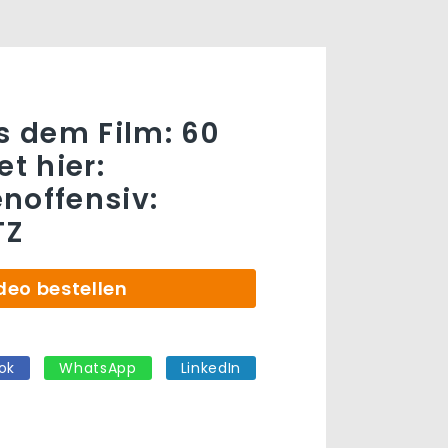
us dem Film: 60
et hier:
noffensiv:
TZ
deo bestellen
ok
WhatsApp
LinkedIn