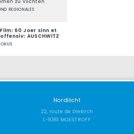
en zu Viichten
UND REGIONALES
Film: 60 Joer sinn et
noffensiv: AUSCHWITZ
DOKUS
Nordliicht
22, route de Diekirch
9381 MOESTROFF