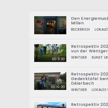
Den Energiemusé
Millen
BECKERICH
LOKALE
Retrospektiv 20
vun der Wëntger
WINTGER
KUNST U
00:11:30
Retrospektiv 202
Gedenktafel be
Déierbech
00:19:30
WINTGER
LOKALES
Retrospektiv 2024