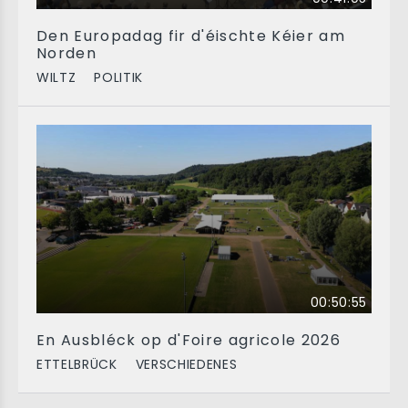
Den Europadag fir d'éischte Kéier am
Norden
WILTZ
POLITIK
00:50:55
En Ausbléck op d'Foire agricole 2026
ETTELBRÜCK
VERSCHIEDENES