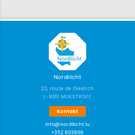
Nordliicht
22, route de Diekirch
9381 MOESTROFF
Kontakt
info@nordliicht.lu
+352 803866