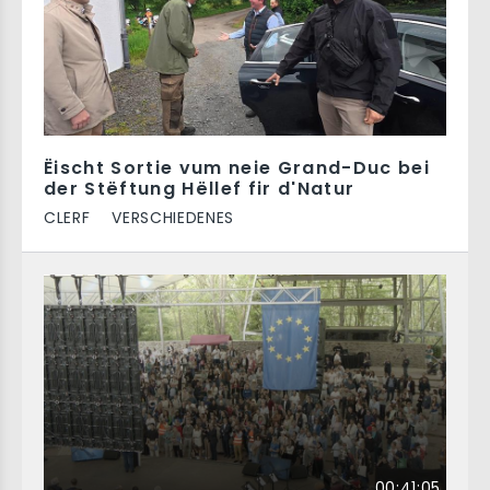
Ëischt Sortie vum neie Grand-Duc bei
der Stëftung Hëllef fir d'Natur
CLERF
VERSCHIEDENES
00:41:05