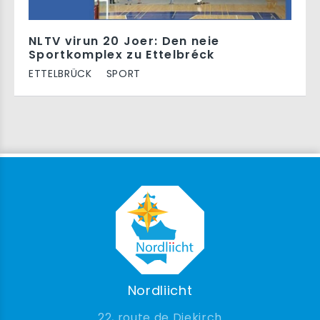
NLTV virun 20 Joer: Den neie
Sportkomplex zu Ettelbréck
ETTELBRÜCK
SPORT
Nordliicht
22, route de Diekirch