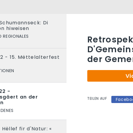
Schumannseck: Di
en hiweisen
D REGIONALES
Retrospek
D'Gemein
der Geme
2 - 15. Mëttelalterfest
TIONEN
Vi
22 -
sgäert an der
TEILEN AUF
Facebo
en
EDENES
Hëllef fir d'Natur: «