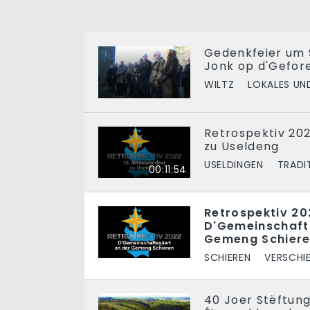
Gedenkfeier um 
Jonk op d'Gefor
WILTZ
LOKALES UN
Retrospektiv 202
zu Useldeng
USELDINGEN
TRADI
00:11:54
Retrospektiv 20
D'Gemeinschaft
Gemeng Schier
SCHIEREN
VERSCHI
40 Joer Stëftung 