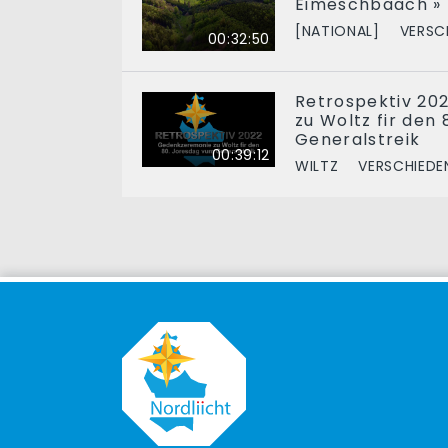
Éimeschbaach »
[NATIONAL]
VERSC
00:32:50
Retrospektiv 20
zu Woltz fir den
Generalstreik
00:39:12
WILTZ
VERSCHIEDE