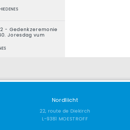
HIEDENES
22 - Gedenkzeremonie
 80. Joresdag vum
NES
Nordliicht
22, route de Diekirch
9381 MOESTROFF