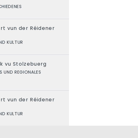
CHIEDENES
t vun der Réidener
ND KULTUR
k vu Stolzebuerg
S UND REGIONALES
t vun der Réidener
ND KULTUR