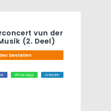
concert vun der
Musik (2. Deel)
deo bestellen
ok
WhatsApp
LinkedIn