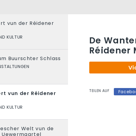
t vun der Réidener
ND KULTUR
De Wanter
Réidener 
m Buurschter Schlass
NSTALTUNGEN
Vi
TEILEN AUF
Facebo
rt vun der Réidener
ND KULTUR
descher Welt vun de
u Uewermaartel