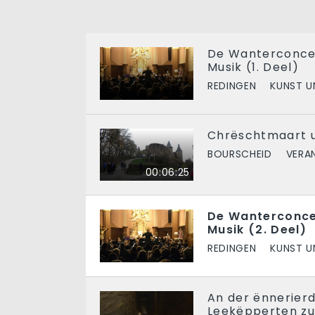
De Wanterconcer
Musik (1. Deel)
REDINGEN
KUNST U
Chrëschtmaart u
BOURSCHEID
VERA
00:06:25
De Wanterconce
Musik (2. Deel)
REDINGEN
KUNST U
An der ënnerier
Leekëpperten z