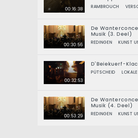
RAMBROUCH
VERS
00:16:38
De Wanterconcer
Musik (3. Deel)
REDINGEN
KUNST U
00:30:56
D'Beiekuerf-Klac
PÜTSCHEID
LOKALE
00:32:53
De Wanterconcer
Musik (4. Deel)
REDINGEN
KUNST U
00:53:29