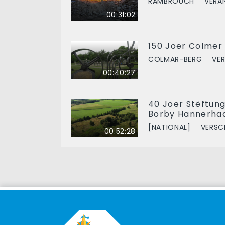
RAMBROUCH
VERA
00:31:02
150 Joer Colmer
COLMAR-BERG
VE
00:40:27
40 Joer Stëftung 
Borby Hannerhaa
[NATIONAL]
VERSC
00:52:28