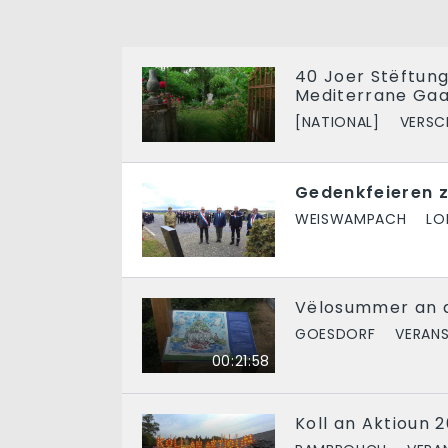
40 Joer Stëftung 
Mediterrane Gaa
[NATIONAL]
VERSC
Gedenkfeieren
WEISWAMPACH
LO
Vëlosummer an d
GOESDORF
VERAN
00:21:58
Koll an Aktioun 