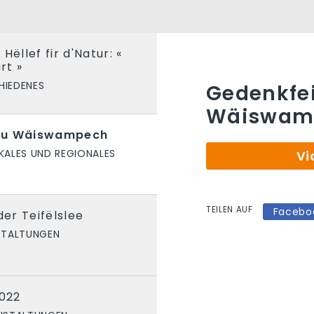
Hëllef fir d'Natur: «
rt »
HIEDENES
Gedenkfei
Wäiswam
 zu Wäiswampech
KALES UND REGIONALES
Vi
TEILEN AUF
Facebo
er Teifëlslee
STALTUNGEN
2022