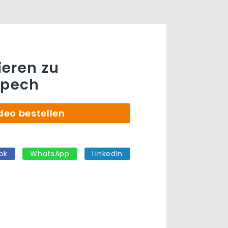
eren zu
pech
deo bestellen
ok
WhatsApp
LinkedIn