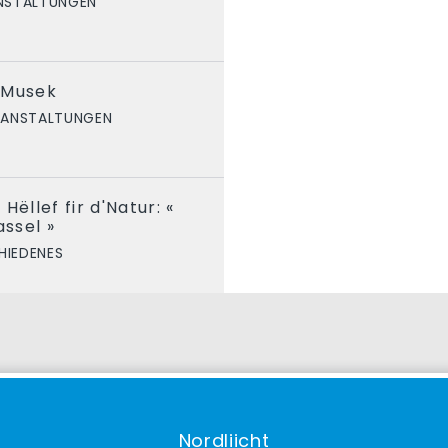
NSTALTUNGEN
 Musek
RANSTALTUNGEN
Hëllef fir d'Natur: «
ssel »
HIEDENES
Nordliicht