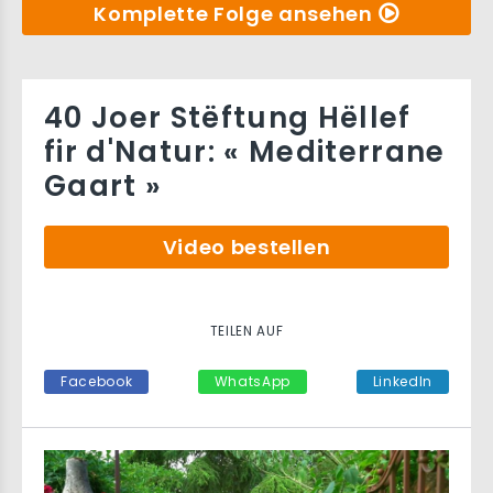
Komplette Folge ansehen
40 Joer Stëftung Hëllef
fir d'Natur: « Mediterrane
Gaart »
Video bestellen
TEILEN AUF
Facebook
WhatsApp
LinkedIn