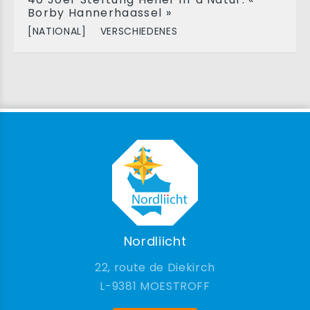
Borby Hannerhaassel »
[NATIONAL]
VERSCHIEDENES
Nordliicht
22, route de Diekirch
9381 MOESTROFF