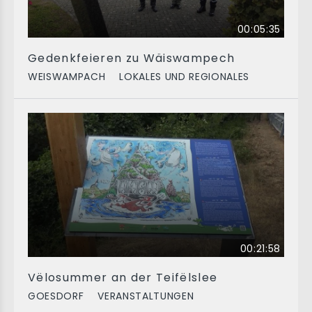
00:05:35
Gedenkfeieren zu Wäiswampech
WEISWAMPACH
LOKALES UND REGIONALES
00:21:58
Vëlosummer an der Teifëlslee
GOESDORF
VERANSTALTUNGEN