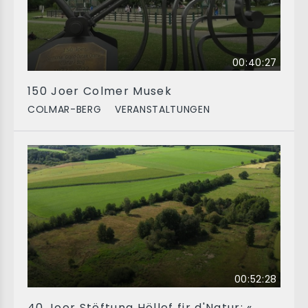
00:40:27
150 Joer Colmer Musek
COLMAR-BERG
VERANSTALTUNGEN
00:52:28
40 Joer Stëftung Hëllef fir d'Natur: «