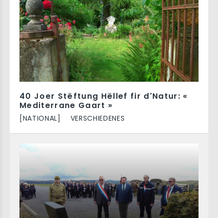
40 Joer Stëftung Hëllef fir d'Natur: «
Mediterrane Gaart »
[NATIONAL]
VERSCHIEDENES