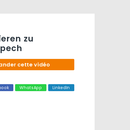
eren zu
pech
der cette vidéo
book
WhatsApp
LinkedIn