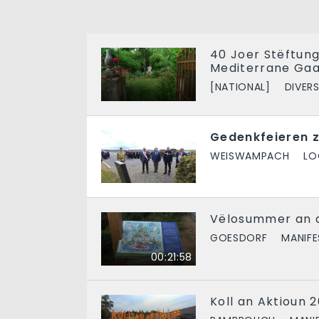
40 Joer Stëftung 
Mediterrane Gaa
[NATIONAL]
DIVER
Gedenkfeieren
WEISWAMPACH
LO
Vëlosummer an d
GOESDORF
MANIF
00:21:58
Koll an Aktioun 