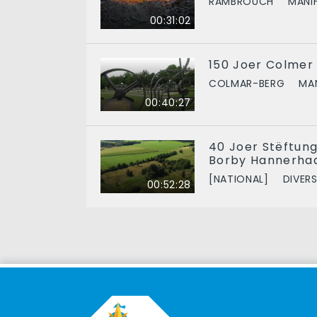
RAMBROUCH
MANI
00:31:02
150 Joer Colmer
COLMAR-BERG
MA
00:40:27
40 Joer Stëftung 
Borby Hannerhaa
[NATIONAL]
DIVER
00:52:28