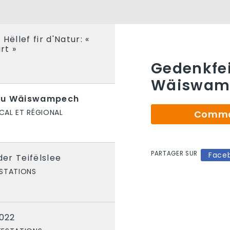
Hëllef fir d'Natur: «
rt »
S
Gedenkfei
Wäiswam
 zu Wäiswampech
CAL ET RÉGIONAL
Comman
PARTAGER SUR
Face
er Teifëlslee
ESTATIONS
2022