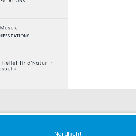
FESTATIONS
 Musek
NIFESTATIONS
Hëllef fir d'Natur: «
ssel »
S
Nordliicht