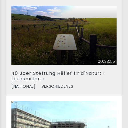
00:33:55
40 Joer Stëftung Hëllef fir d'Natur: «
Léresmillen »
[NATIONAL]
VERSCHIEDENES